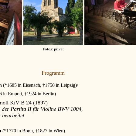
Fotos: privat
Programm
ch
(*1685 in Eisenach, †1750 in Leipzig)/
 in Empoli, †1924 in Berlin)
moll KiV B 24 (1897)
s der Partita II für Violine BWV 1004,
r bearbeitet
n
(*1770 in Bonn, †1827 in Wien)