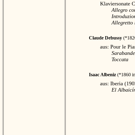
Klaviersonate C
Allegro co
Introduzio
Allegretto
Claude Debussy
(*182
aus: Pour le Pi
Saraband
Toccata
Isaac Albeniz
(*1860 i
aus: Iberia (19
El Albaicí