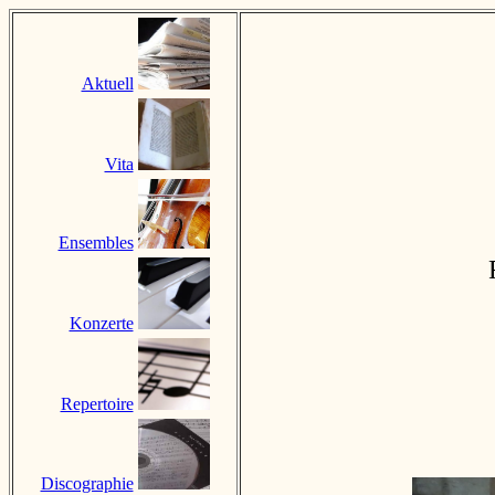
Aktuell
Vita
Ensembles
Konzerte
Repertoire
Discographie