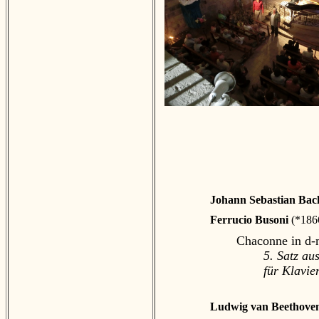
Johann Sebastian Ba
Ferrucio Busoni
(*1866
Chaconne in d-
5. Satz au
für Klavie
Ludwig van Beethove