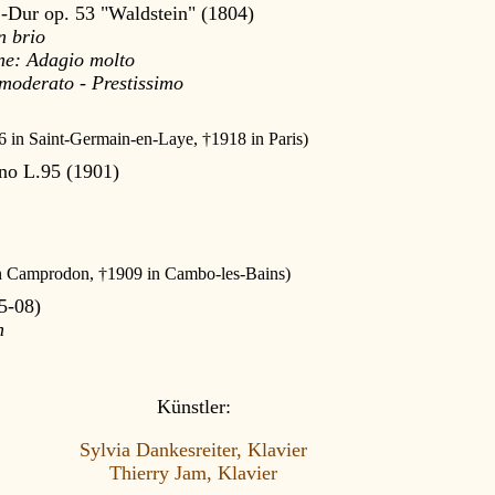
-Dur op. 53 "Waldstein" (1804)
n brio
ne: Adagio molto
 moderato - Prestissimo
6 in Saint-Germain-en-Laye, †1918 in Paris)
ano L.95 (1901)
e
n Camprodon, †1909 in Cambo-les-Bains)
05-08)
n
Künstler:
Sylvia Dankesreiter, Klavier
Thierry Jam, Klavier