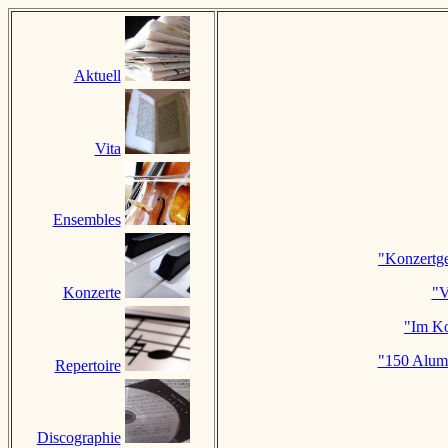
Aktuell
Vita
Ensembles
"Konzertge
Konzerte
"V
"Im K
"150 Alum
Repertoire
Discographie