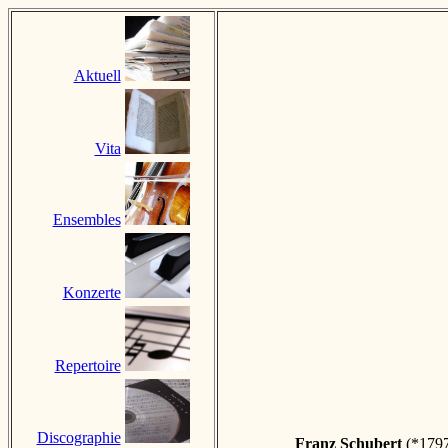
Aktuell
Vita
Ensembles
Konzerte
Repertoire
Discographie
Franz Schubert
(*1797