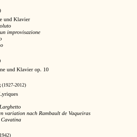
)
e und Klavier
soluto
un improvisazione
o
so
)
ne und Klavier op. 10
g
(1927-2012)
Lyriques
Larghetto
en variation nach Rambault de Vaqueiras
 Cavatina
1942)