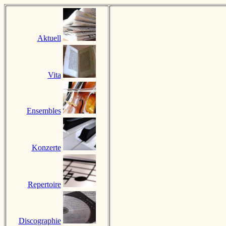
Aktuell
Vita
Ensembles
Konzerte
Repertoire
Discographie