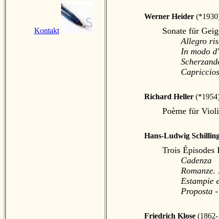
Werner Heider
(*1930
Sonate für Geig
Kontakt
Allegro ri
In modo d'
Scherzand
Capriccio
Richard Heller
(*1954
Poème für Violi
Hans-Ludwig Schillin
Trois Épisodes 
Cadenza
Romanze. 
Estampie 
Proposta -
Friedrich Klose
(1862-