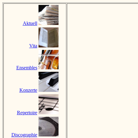
Aktuell
Vita
Ensembles
Konzerte
Repertoire
Discographie